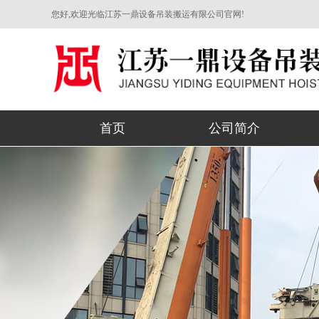
您好,欢迎光临江苏一鼎设备吊装搬运有限公司官网!
首页
公司简介