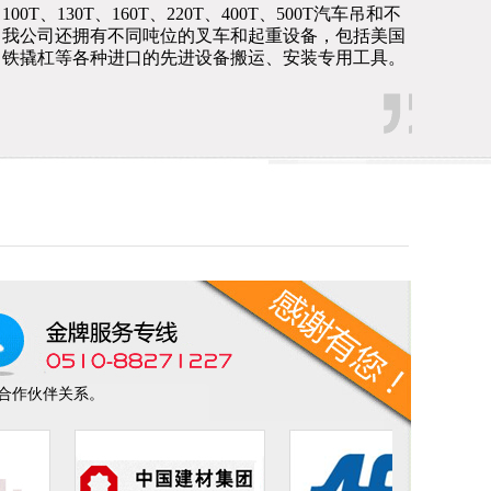
、130T、160T、220T、400T、500T汽车吊和不
，我公司还拥有不同吨位的叉车和起重设备，包括美国
白铁撬杠等各种进口的先进设备搬运、安装专用工具。
合作伙伴关系。