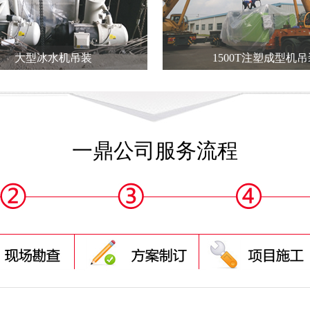
大型冰水机吊装
1500T注塑成型机
一鼎公司服务流程