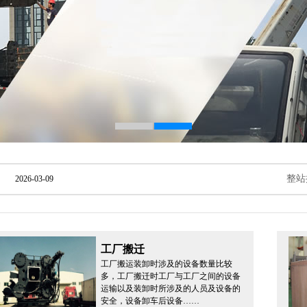
2026-04-29
整站
2026-03-09
有哪些？
2025-11-10
包括哪些内容？
2025-04-09
工厂搬迁
工厂搬运装卸时涉及的设备数量比较
效率与精度？
2025-03-18
多，工厂搬迁时工厂与工厂之间的设备
运输以及装卸时所涉及的人员及设备的
安全，设备卸车后设备……