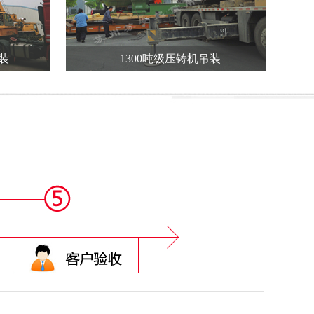
吊装
1300吨级压铸机吊装