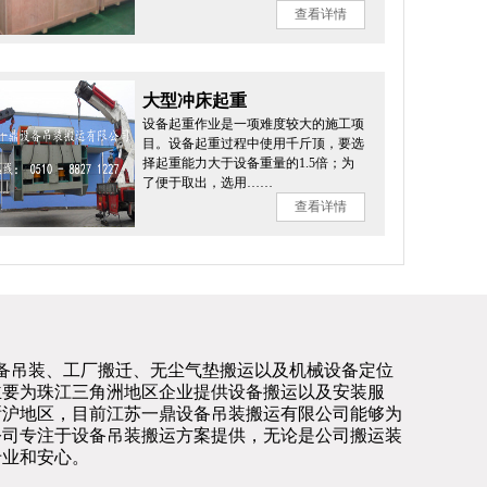
查看详情
大型冲床起重
设备起重作业是一项难度较大的施工项
目。设备起重过程中使用千斤顶，要选
择起重能力大于设备重量的1.5倍；为
了便于取出，选用……
查看详情
吊装、工厂搬迁、无尘气垫搬运以及机械设备定位
，主要为珠江三角洲地区企业提供设备搬运以及安装服
浙沪地区，目前江苏一鼎设备吊装搬运有限公司能够为
公司专注于设备吊装搬运方案提供，无论是公司搬运装
专业和安心。