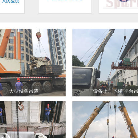
大型设备吊装
设备上、下楼 平台