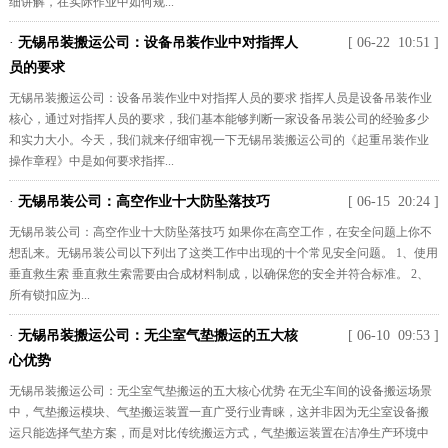
细讲解，在实际作业中如何规...
·
无锡吊装搬运公司：设备吊装作业中对指挥人
[ 06-22 10:51 ]
员的要求
无锡吊装搬运公司：设备吊装作业中对指挥人员的要求 指挥人员是设备吊装作业
核心，通过对指挥人员的要求，我们基本能够判断一家设备吊装公司的经验多少
和实力大小。今天，我们就来仔细审视一下无锡吊装搬运公司的《起重吊装作业
操作章程》中是如何要求指挥...
·
无锡吊装公司：高空作业十大防坠落技巧
[ 06-15 20:24 ]
无锡吊装公司：高空作业十大防坠落技巧 如果你在高空工作，在安全问题上你不
想乱来。无锡吊装公司以下列出了这类工作中出现的十个常见安全问题。 1、使用
垂直救生索 垂直救生索需要由合成材料制成，以确保您的安全并符合标准。 2、
所有锁扣应为...
·
无锡吊装搬运公司：无尘室气垫搬运的五大核
[ 06-10 09:53 ]
心优势
无锡吊装搬运公司：无尘室气垫搬运的五大核心优势 在无尘车间的设备搬运场景
中，气垫搬运模块、气垫搬运装置一直广受行业青睐，这并非因为无尘室设备搬
运只能选择气垫方案，而是对比传统搬运方式，气垫搬运装置在洁净生产环境中