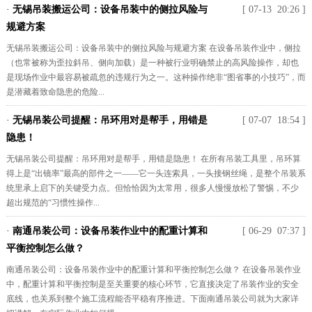
·
无锡吊装搬运公司：设备吊装中的侧拉风险与
[ 07-13 20:26 ]
规避方案
无锡吊装搬运公司：设备吊装中的侧拉风险与规避方案 在设备吊装作业中，侧拉
（也常被称为歪拉斜吊、侧向加载）是一种被行业明确禁止的高风险操作，却也
是现场作业中最容易被疏忽的违规行为之一。这种操作绝非“图省事的小技巧”，而
是潜藏着致命隐患的危险...
·
无锡吊装公司提醒：吊环用对是帮手，用错是
[ 07-07 18:54 ]
隐患！
无锡吊装公司提醒：吊环用对是帮手，用错是隐患！ 在所有吊装工具里，吊环算
得上是“出镜率”最高的部件之一——它一头连索具，一头接钢丝绳，是整个吊装系
统里承上启下的关键受力点。但恰恰因为太常用，很多人慢慢放松了警惕，不少
超出规范的“习惯性操作...
·
南通吊装公司：设备吊装作业中的配重计算和
[ 06-29 07:37 ]
平衡控制怎么做？
南通吊装公司：设备吊装作业中的配重计算和平衡控制怎么做？ 在设备吊装作业
中，配重计算和平衡控制是至关重要的核心环节，它直接决定了吊装作业的安全
底线，也关系到整个施工流程能否平稳有序推进。下面南通吊装公司就为大家详