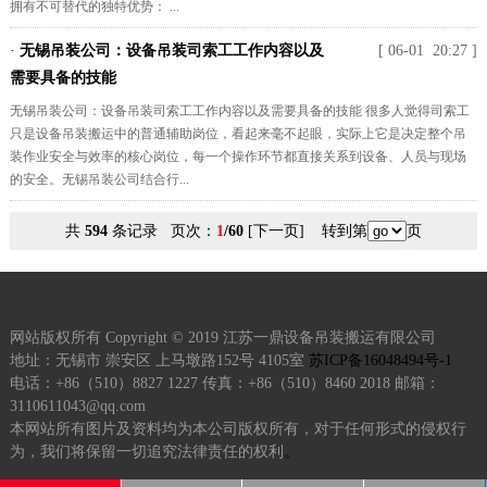
拥有不可替代的独特优势： ...
·
无锡吊装公司：设备吊装司索工工作内容以及
[ 06-01 20:27 ]
需要具备的技能
无锡吊装公司：设备吊装司索工工作内容以及需要具备的技能 很多人觉得司索工
只是设备吊装搬运中的普通辅助岗位，看起来毫不起眼，实际上它是决定整个吊
装作业安全与效率的核心岗位，每一个操作环节都直接关系到设备、人员与现场
的安全。无锡吊装公司结合行...
共
594
条记录 页次：
1
/60
[下一页]
转到第
页
网站版权所有 Copyright © 2019 江苏一鼎设备吊装搬运有限公司
地址：无锡市 崇安区 上马墩路152号 4105室
苏ICP备16048494号-1
电话：+86（510）8827 1227 传真：+86（510）8460 2018 邮箱：
3110611043@qq.com
本网站所有图片及资料均为本公司版权所有，对于任何形式的侵权行
为，我们将保留一切追究法律责任的权利
。