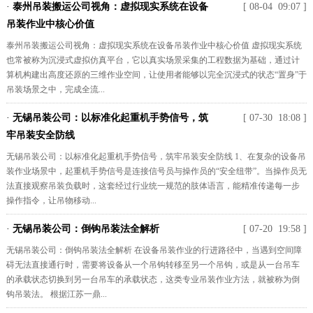
·
泰州吊装搬运公司视角：虚拟现实系统在设备
[ 08-04 09:07 ]
吊装作业中核心价值
泰州吊装搬运公司视角：虚拟现实系统在设备吊装作业中核心价值 虚拟现实系统
也常被称为沉浸式虚拟仿真平台，它以真实场景采集的工程数据为基础，通过计
算机构建出高度还原的三维作业空间，让使用者能够以完全沉浸式的状态“置身”于
吊装场景之中，完成全流...
·
无锡吊装公司：以标准化起重机手势信号，筑
[ 07-30 18:08 ]
牢吊装安全防线
无锡吊装公司：以标准化起重机手势信号，筑牢吊装安全防线 1、在复杂的设备吊
装作业场景中，起重机手势信号是连接信号员与操作员的“安全纽带”。当操作员无
法直接观察吊装负载时，这套经过行业统一规范的肢体语言，能精准传递每一步
操作指令，让吊物移动...
·
无锡吊装公司：倒钩吊装法全解析
[ 07-20 19:58 ]
无锡吊装公司：倒钩吊装法全解析 在设备吊装作业的行进路径中，当遇到空间障
碍无法直接通行时，需要将设备从一个吊钩转移至另一个吊钩，或是从一台吊车
的承载状态切换到另一台吊车的承载状态，这类专业吊装作业方法，就被称为倒
钩吊装法。 根据江苏一鼎...